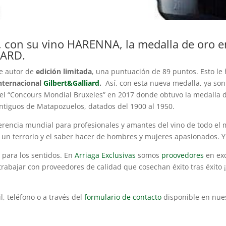
, con su vino
HARENNA
, la medalla de oro 
IARD.
de autor de
edición limitada
, una puntuación de 89 puntos. Esto le 
nternacional
Gilbert&Galliard
.
Así, con esta nueva medalla, ya son
el “Concours Mondial Bruxeles” en 2017 donde obtuvo la medalla d
tiguos de Matapozuelos, datados del 1900 al 1950.
ferencia mundial para profesionales y amantes del vino de todo el
de un terrorio y el saber hacer de hombres y mujeres apasionados. 
 para los sentidos. En
Arriaga Exclusivas
somos
proovedores
en exc
trabajar con proveedores de calidad que cosechan éxito tras éxito 
l, teléfono o a través del
formulario de contacto
disponible en nue